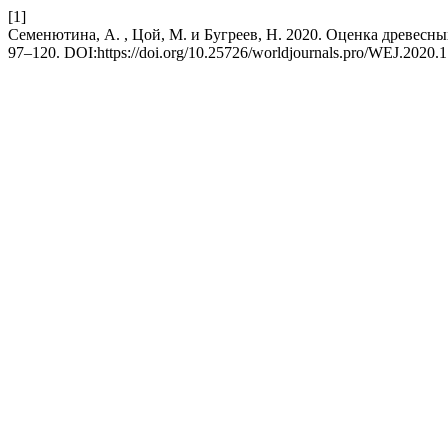
[1]
Семенютина, А. , Цой, М. и Бугреев, Н. 2020. Оценка древесны
97–120. DOI:https://doi.org/10.25726/worldjournals.pro/WEJ.2020.1