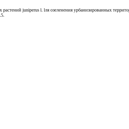
х растений juniperus l. lля озеленения урбанизированных терри
.5.