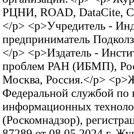
РЦНИ, ROAD, DataCite, Cr
</p> <p>Учредитель - Ин
предприниматель Подколз
</p> <p>Издатель - Инст
проблем РАН (ИБМП), Рос
Москва, Россия.</p> <p>
Федеральной службой по н
информационных техноло
(Роскомнадзор), регистр
87289 от 08.05.2024 г. Ж