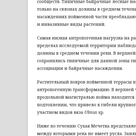
сообществ. Типичные байрачные лесные на
только на склонах долины в среднем течен
насаждениях пойменной части преоблада
и инвазивные виды растений.
Самая низкая антропогенная нагрузка на р
пределах исследуемой территории наблюда
долины в среднем течении реки. В верхней
сохранились типичные для данной зоны т
ассоциации и байрачные насаждения.
Растительный покров пойменной террасы 
антропогенную трансформацию. В верхней ч
продольной магистралью пойма находится
подтоплении, что привело к гибели крупног
участием видов вяза
Ulmus
sp.
Ниже по течению Сухая Мечетка представле
между которыми река не имеет русла. Заи