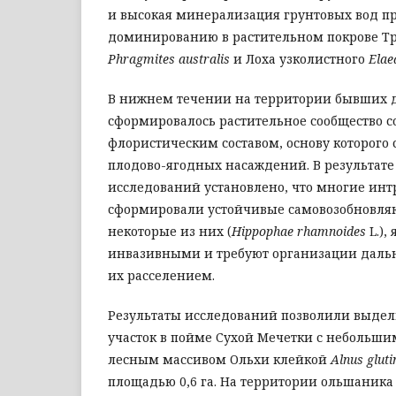
и высокая минерализация грунтовых вод п
доминированию в растительном покрове Т
Phragmites australis
и Лоха узколистного
Elae
В нижнем течении на территории бывших 
сформировалось растительное сообщество 
флористическим составом, основу которого 
плодово-ягодных насаждений. В результат
исследований установлено, что многие ин
сформировали устойчивые самовозобновля
некоторые из них (
Hippophae rhamnoides
L.),
инвазивными и требуют организации дал
их расселением.
Результаты исследований позволили выде
участок в пойме Сухой Мечетки с небольш
лесным массивом Ольхи клейкой
Alnus glut
площадью 0,6 га. На территории ольшаника