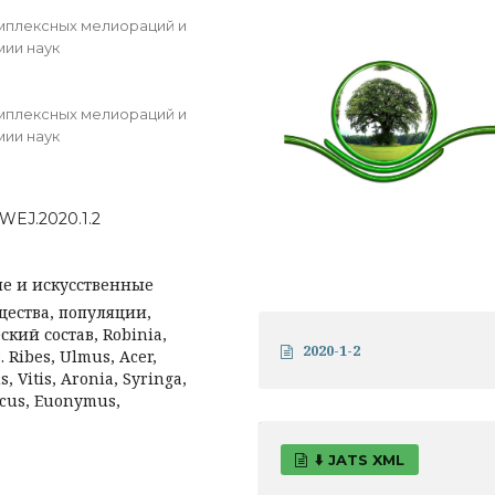
мплексных мелиораций и
ии наук
мплексных мелиораций и
ии наук
o/WEJ.2020.1.2
ые и искусственные
ества, популяции,
кий состав, Robinia,
2020-1-2
. Ribes, Ulmus, Acer,
 Vitis, Aronia, Syringa,
rcus, Euonymus,
⬇️ JATS XML