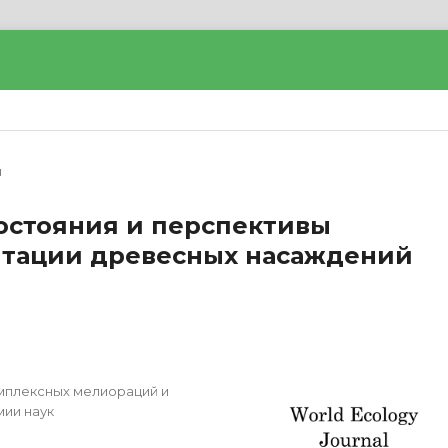
и
остояния и перспективы
итации древесных насаждений
мплексных мелиораций и
ии наук