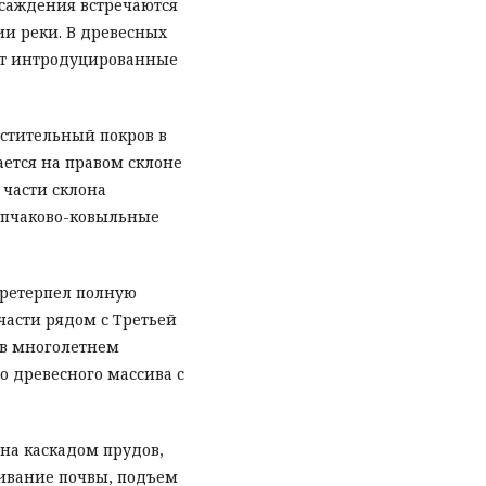
саждения встречаются
ии реки. В древесных
ют интродуцированные
астительный покров в
ется на правом склоне
 части склона
ипчаково-ковыльные
претерпел полную
асти рядом с Третьей
 в многолетнем
о древесного массива с
на каскадом прудов,
ливание почвы, подъем