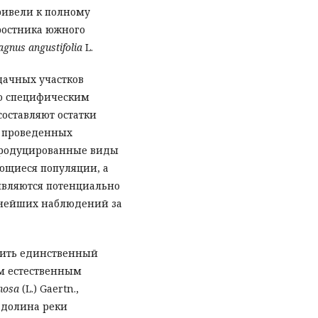
ривели к полному
ростника южного
agnus angustifolia
L.
дачных участков
со специфическим
составляют остатки
е проведенных
тродуцированные виды
ющиеся популяции, а
 являются потенциально
ьнейших наблюдений за
лить единственный
им естественным
inosa
(L.) Gaertn.,
 долина реки