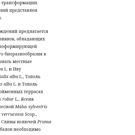
й трансформации.
ний представлен
.
ждений предлагается
ивняков, обладающих
слоформирующей
го биоразнообразия в
овать местные
ea
L. и Иву
Salix alba
L., Тополь
s alba
L. и Тополь
ойменных террасах
s robur
L., Ясеня
 лесной
Malus sylvestris
 verrucosus
Scop.,
, Сливы колючей
Prunus
х балок необходимо