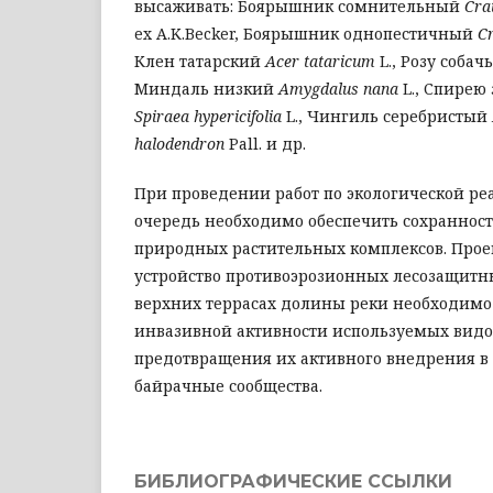
высаживать: Боярышник сомнительный
Cra
ex A.K.Becker, Боярышник однопестичный
C
Клен татарский
Acer tataricum
L., Розу соба
Миндаль низкий
Amygdalus nana
L., Спирею
Spiraea hypericifolia
L., Чингиль серебристый
halodendron
Pall. и др.
При проведении работ по экологической ре
очередь необходимо обеспечить сохранност
природных растительных комплексов. Прое
устройство противоэрозионных лесозащит
верхних террасах долины реки необходимо
инвазивной активности используемых видо
предотвращения их активного внедрения в
байрачные сообщества.
БИБЛИОГРАФИЧЕСКИЕ ССЫЛКИ