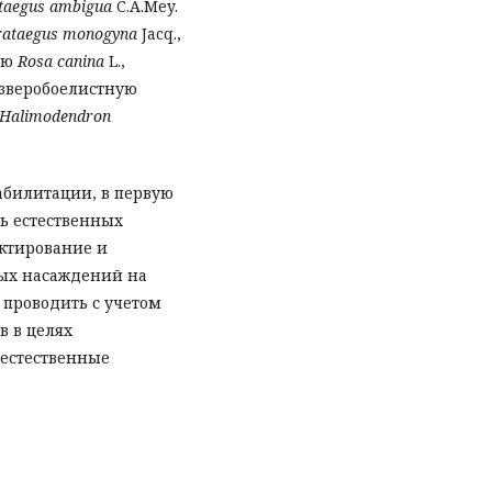
taegus ambigua
C.A.Mey.
rataegus monogyna
Jacq.,
чью
Rosa canina
L.,
 зверобоелистную
Halimodendron
абилитации, в первую
ь естественных
ктирование и
ных насаждений на
 проводить с учетом
в в целях
 естественные