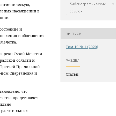
библиографических
-гигиеническую,
еленых насаждений в
ссылок
ации.
состояние и
ВЫПУСК
ановления и обогащения
Мечетка.
Том 10 № 1 (2020)
ы реки Сухой Мечетки
радской области и
РАЗДЕЛ
т Третьей Продольной
оном Спартановка и
Статьи
тановлено, что
ечетка представляет
сильно
 растительных