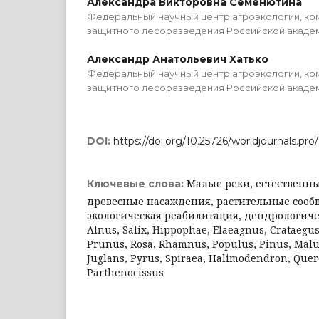
Александра Викторовна Семенютина
Федеральный научный центр агроэкологии, ко
защитного лесоразведения Российской академ
Александр Анатольевич Хатько
Федеральный научный центр агроэкологии, ко
защитного лесоразведения Российской академ
DOI:
https://doi.org/10.25726/worldjournals.pr
Малые реки, естественн
Ключевые слова:
древесные насаждения, растительные сообщ
экологическая реабилитация, дендрологичес
Alnus, Salix, Hippophae, Elaeagnus, Crataegus
Prunus, Rosa, Rhamnus, Populus, Pinus, Malus,
Juglans, Pyrus, Spiraea, Halimodendron, Que
Parthenocissus