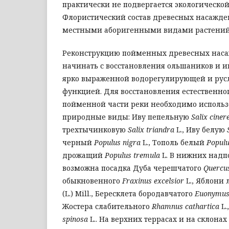
практически не подвергается экологическо
Флористический состав древесных насажде
местными аборигенными видами растений
Реконструкцию пойменных древесных наса
начинать с восстановления ольшаников и 
ярко выраженной водорегулирующей и ру
функцией. Для восстановления естественно
пойменной части реки необходимо использ
природные виды: Иву пепельную
Salix ciner
трехтычинковую
Salix triandra
L., Иву белую
черный
Populus nigra
L., Тополь белый
Populu
дрожащий
Populus tremula
L. В нижних надп
возможна посадка Дуба черешчатого
Quercu
обыкновенного
Fraxinus excelsior
L., Яблони
(L.) Mill., Бересклета бородавчатого
Euonymus
Жостера слабительного
Rhamnus cathartica
L.
spinosa
L.. На верхних террасах и на склона