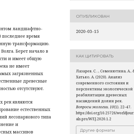
ОПУБЛИКОВАН
ентом ландшафтно-
2020-03-15
 В последнее время
енную трансформацию.
Волга. Берет начало в
КАК ЦИТИРОВАТЬ
сти и имеет общую
река не имеет
Лазарев, С. ., Семенютина, А., 
 самых загрязненных
Хатько, А. (2020). Анализ
тественные древесные
современного состояния и
ностью отсутствуют.
перспективы экологической
реабилитации древесных
насаждений долин рек.
х рек являются
Вопросы экологии
,
10
(1), 22–47.
рование естественных
https://doi.org/10.25726/worldjou
ий лесопаркового типа
als.pro/WEJ.2020.1.2
анение и
Другие форматы
есных массивов